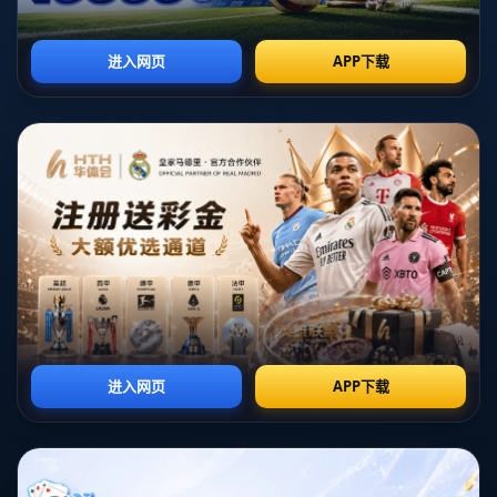
在比赛的开局阶段，76人队展现出了强大的进攻火力和防守能力。虽然恩比德
的得分不算特别高，但他在场上的积极移动和篮板拼抢极大地帮助了球队。他
的存在让篮网的防线难以集中火力，创造了更多的进攻机会。与此同时，哈登
在进攻端同样具备影响力，但在比赛进行到关键时刻时，他的不当行为引发了
裁判的注意，最终被驱逐出场，这对76人来说可谓晴天霹雳。
哈登被驱逐的瞬间，整个球场都陷入了紧张的气氛中。对于76人而言，这无疑
是一个巨大的打击，因为哈登正是球队进攻的核心之一。他被驱逐后，球队必