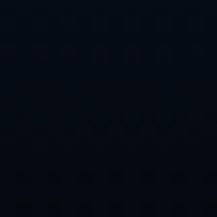
综上所述，本场比赛不仅令76人赢得了重要胜利，还为他们的季后赛之路增添
了更多变数。接下来的较量将更加考验球队的深度和适应能力，球迷们也在期
待76人的表现能否进一步加强，向总冠军的目标迈进。
上一篇：爱德华兹34+6施罗德16+10 美国热身赛逆转德国
下一篇：勇士总经理确认不会交易普尔：至少让他再待4年