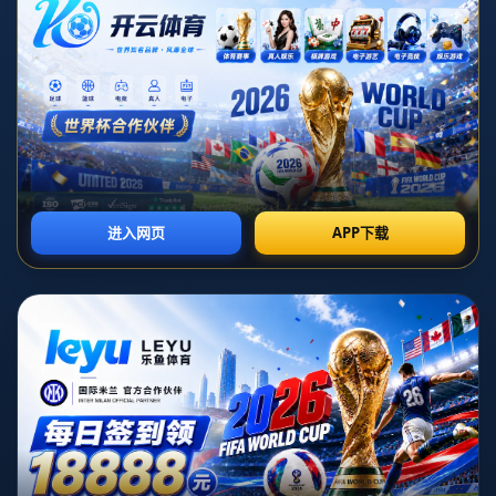
在NBA季后赛的激烈赛程中，费城76人队与布鲁克林篮网队的较量吸引了无数
球迷的目光。最近的一场比赛中，以**恩比德**的14分和10个篮板的稳定表现
为基础，76人以微弱的优势击败了篮网，成功在系列赛中取得3-0的领先。然
而，这场比赛的亮点不仅在恩比德的出色表现，还因为**哈登被驱逐出场**而
引发了广泛的讨论。这一切都让这场比赛充满了戏剧性和悬念。