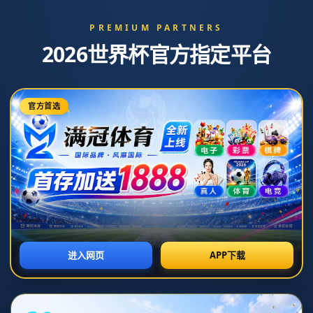
罗马诺：曼城打算免签得到19岁西汉姆小将穆巴马
日期:2026-07-07T20:28:48+08:00
**罗马诺：曼城打算免签得到19岁西汉姆小将穆巴马**
在国际足球转会市场上，青年才俊的动态总是令人关注，而根据著名转会专家