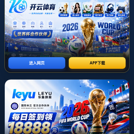
迷们瞩目的焦点。比赛在激情与悬念中进行，在上半场结束时，泰山队凭借**
高准翼**和**克雷桑**的精彩进球，以**2-1**暂时领先。然而，这场比赛的
背后不仅是比分的较量，更是一场战术与技巧的比拼。
#### 比赛进程回顾
在上半场的比赛中，双方都展现出了强烈的竞争意识。新鹏城虽然开局较为活
跃，但很快被泰山队的进攻势头所压制。**高准翼**在比赛的第25分钟接到队
友的精准传球，快速插上并利用个人能力锁定了首个进球，帮助泰山队取得领
先。这一进球不仅提升了球队士气，也让现场球迷激动不已。
紧接着，**克雷桑**在上半场的第38分钟再次为泰山队扩展了领先优势，他接
应队友的传中球，凭借出色的头球技术将皮球送入网窝。此时，泰山队的战术
布置得到了良好的执行，打破了新鹏城的防线，实现了技术上的完全压制。
#### 新鹏城的反击