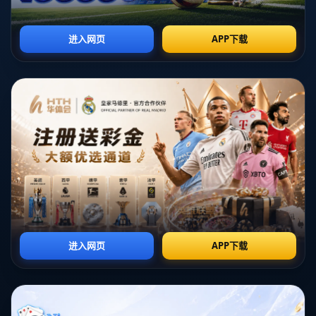
尽管泰山队在上半场取得了领先，但新鹏城并未轻易放弃。在上半场的尾声阶
段，他们通过一次定位球扳回一城，将比分变为**2-1**。这一进球展现了新
鹏城队的坚韧与战斗精神，也让下半场的比赛充满了更多的悬念。
#### 战术分析