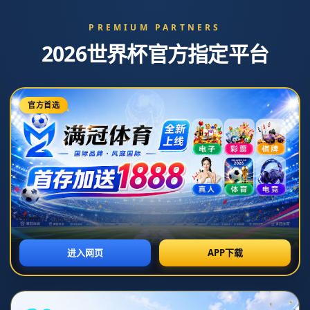
海港重视视障球迷 确保特殊群体用心听比赛
日期:2026-07-07T20:28:48+08:00
### 海港重视视障球迷 确保特殊群体用心听比赛