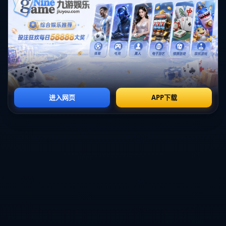
不仅仅是海港队，全球许多知名俱乐部也在积极践行对特殊群体的关爱。譬
如，德国的拜仁慕尼黑和英超的曼城，都推出了相关的视障球迷服务。在拜仁
慕尼黑，俱乐部设立了专门的倾听区，配备了声音导览设备，确保视障球迷能
够以最佳的体验享受比赛。而曼城则利用现代科技，通过手机应用程序提供实
时的声音解说，极大提升了视障球迷的观赛体验。
#### 增强社区责任感
海港队的这一举措，强调了**团队与社区之间的联系**，增强了球迷的归属
感。无论是在主场还是客场，海港队都希望通过这些努力，鼓励更多的视障球
迷走出家门，来到现场支持他们所热爱的球队。这不仅是竞技体育的胜利，更