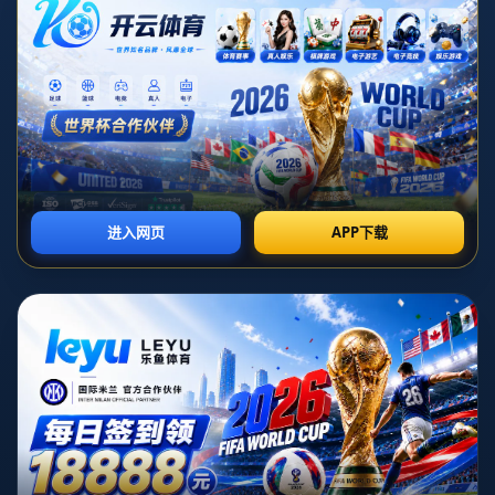
了令人瞩目的表现。这场比赛不仅展示了国安的强大实力，更是让他们在积分
榜上的位置得到了显著提升。以下将深入分析这场比赛的精彩瞬间以及阿德、
本罗、法比奥和杨立瑜等球员的出色表现。
#### 比赛概况
本场比赛在**“工人体育场”**进行，吸引了大批关注的球迷，气氛异常热烈。
一开场，北京国安就展现了强烈的进攻欲望，围绕着沧州雄狮的防线展开了猛