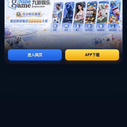
对比过去的几场比赛，北京国安在这场比赛中明显加强了中场的控球与传球组
织。在各个进攻环节中，球员间的配合默契度极高，这为他们创造了大量的进
攻机会。教练在比赛前战术安排的成功与否，显然体现在了球场上的表现。
本场比赛的胜利对于国安来说极为重要，尤其是在如今激烈的中超赛季中，良
好的状态势必会提升球队士气与信心。面对接下来的挑战，国安将继续努力，
争取在接下来的比赛中取得更好的成绩。