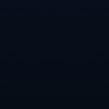
通过此次比赛，我们看到了中超联赛的激情与魅力，也期待未来的赛事中，能
够看到更多精彩的表现以及球员们的传奇故事。