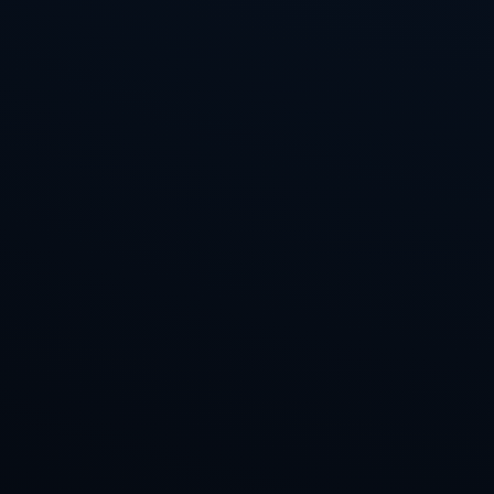
目前，中国香港队正处于紧张的备战阶段。
契，提高配合能力。这一过程中，*核心球
### 现实挑战
尽管球队在新阵容中充满期待，但亚洲杯的
的案例如2019年亚洲杯，中国香港队曾
综合来看，中国香港队的**亚洲杯大名单
来。球迷们期待着他们能在亚洲的舞台上，
动人心的盛会。
上一篇：经纪人：哈登是最容易受教的 他