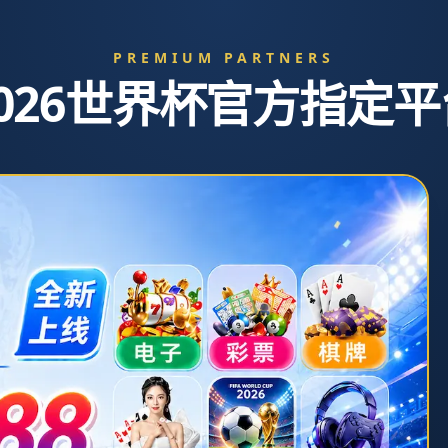
网站首页
公司简介
产品中心
新
亚洲杯大名单：梁诺恒落选，安永佳、
日期:2026-07-07T20:28:48+08:00
安永佳、劳烈斯在列
公布了他们的参赛名单。在众多消息中，中国香港队的名单引起了
让球迷们感到期待。