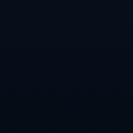
择不仅体现了他作为教练的职业操守，也进一步推动了阿森纳在英超联赛中的
发展。
在当今竞技体育中，面对压力与挑战，教练们往往需要在取胜与道德之间寻求
平衡。阿尔特塔的态度显然倾向于前者，他希望通过建设性的方式来提升球
队。这样的思维方式不仅有助于塑造阿森纳的文化，也能够为年轻球员提供一
个积极的榜样，促进他们在职业生涯中的成长。
### 未来的展望
随着赛季的持续进展，阿尔特塔与阿森纳的未来充满了未知和可能性。尽管外
界的评论纷纷扰扰，但他的坚持和对战术的深入探索无疑是球队能够走出困境
的重要因素。在此背景下，**阿尔特塔**将继续在战术上探索和创新，使球队
在激烈的竞争中保持活力和竞争力。
未来的日子里，我们期待阿尔特塔能在带领阿森纳取得佳绩的同时，展现出更
为独特的足球理念，让“暗黑战术”成为一种过往，而他所倡导的正统战术则能
够在绿茵场上绽放光芒。