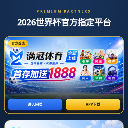
黑八!热火4-1淘汰雄鹿 巴特勒42分字母哥38+20
日期:2026-07-07T20:28:48+08:00
**前言：**
在2023年NBA季后赛的首轮，一场令人瞠目的比赛引起了篮球界的广泛关注。