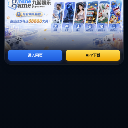
支球队在绝境中如何团结一致，最终完成不可能的任务。而此次，热火队以第
八种子的身份战胜雄鹿，再次书写了属于他们的辉煌篇章。这不仅是球队整体
实力的体现，更是对篮球精神的一次完美诠释。
在这轮系列赛中，“黑八奇迹”的实现不仅为球迷们奉献了一场又一场精彩绝伦
的比赛，也让我们看到了篮球世界中充满变数与惊喜的魅力。热火的成功为球
队未来的征程奠定了信心，也让人更加期待下一个意外之战。
上一篇：U18亚洲杯-刘金雨18+8 国青男篮力克韩国2连胜
下一篇：迈克-布朗全票当选22＼／23赛季NBA最佳教练