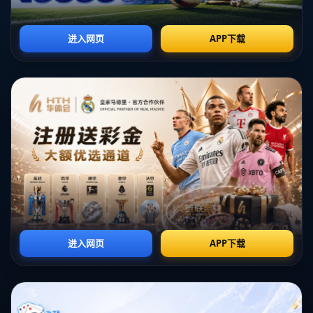
据最新报道，黄蜂队高层对交易英格拉姆的意愿非常强烈，但他们可能需要提
供相应的交易筹码，比如多个未来的选秀权或是其他年轻球员，以打动鹈鹕
队。这样的交易不但能够帮助黄蜂当前提升实力，同时也为他们的长期发展奠
定基础。
**潜在影响与案例分析**
这次交易谈判的潜在影响非常巨大。若交易达成，鹈鹕将失去英格拉姆这个得
分机器，但他们也可能获得一位非常有潜力的新秀，进一步丰富球队的未来阵
容。而黄蜂队则利用英格拉姆的能力，提升球队的竞争力，极有可能在新的赛
季中实现更好的战绩。
类似的成功例子在NBA历史上比比皆是。例如，2008年凯尔特人通过交易引进
了保罗·皮尔斯和凯文·加内特，最终组成了“绿军三巨头”，走上了总冠军的道
路。这样的成功案例无疑让黄蜂队感受到通过交易获得明星球员的必要性及潜
在好处。