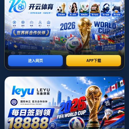
员的未来发展。近日，关于*字母哥*扬尼斯·安特托昆博今夏有机会签下2年1.3
亿美元合同的新闻引起了广泛关注。令人惊讶的是，**字母哥并没有表现出任
何紧迫感**。这究竟是何原因？又可能带来怎样的影响？这不仅是他的个人抉
择，同时也是篮球界的一大焦点。
首先，我们需要理解为什么*字母哥*在合同问题上显得（看似）*不紧张*。**
扬尼斯·安特托昆博**，作为两届NBA最有价值球员（MVP），在赛场内外表