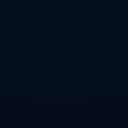
对于*字母哥*个人而言，不急于签约显示出他对未来的从容自信。他了解自己
的能力和市场价值，也认识到合适的时机和环境对职业生涯的重要性。雄鹿队
和字母哥的未来都处在战略调整的关键期，**如何在继续发展个人实力的同
时，也推动团队取得突破**，这不仅是字母哥，也是整个球队需要认真考虑和
解决的问题。