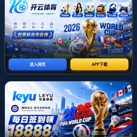
在体育界，特别是在篮球和足球等团队运动中，球员们常常面对不同的角色定
位和出场时间选择。近期，王子铭的这句话引起了广泛的关注：“我要是首发多
了，可能就不是‘效率之王’了。”这一话语不仅反映了他对自身角色的深刻理
解，也引发了对“效率”这一概念的讨论。
### **效率的真实含义**
在体育中，**效率**是一个常被提及的词汇，通常用来衡量球员在比赛中的表
现。以王子铭为例，他在场上的表现被誉为“效率之王”，意味着他在出场的有
限时间内，能创造出最优的成绩。这种效率不仅包括得分、助攻等数据，更涉