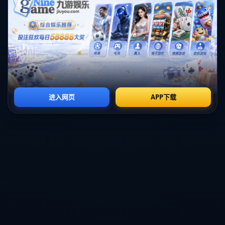
### **效率的提升之道**
为了提升效率，运动员需要不断进行自我调整和适应。王子铭深知在不同的比
赛场合，保持**良好的心态**、**高效的训练方法**以及**敏锐的战术理解
**是提升效率的关键。无论是在**训练场**，还是在**比赛中**，对角色的精
准把握都会直接影响到最后的比赛表现。
#### *自我调整的重要性*
当面临首发与替补的选择时，运动员应该学会如何进行自我调整，保持专注，