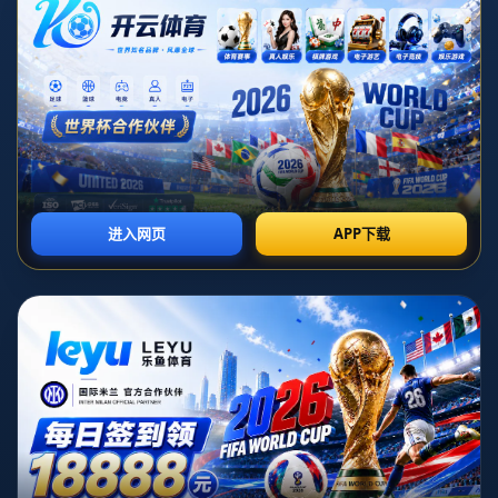
新一轮的比赛中，麦麦提江将执法上海海港的比赛，而孙雷则将负责山东泰山
的对决。**这不仅关乎比赛的公正性，也影响着球队的士气和球迷的情绪。
## 麦麦提江执法海港：一个值得期待的决策
麦麦提江作为中超联赛内备受认可的裁判之一，拥有丰富的执法经验。他在赛
场上公正、严谨的风格为他赢得了球迷的信赖。这场海港的比赛至关重要，因
为海港目前正处于争冠的关键阶段。麦麦提江的执法，能够为比赛的顺利进行