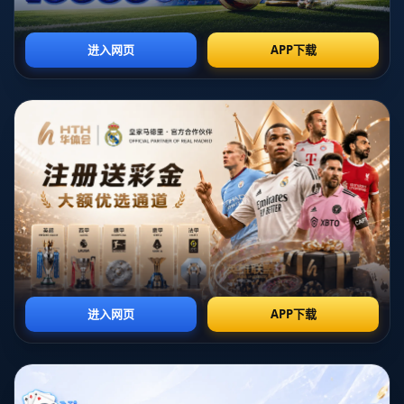
提供保障，避免出现争议判罚。
### 麦麦提江的执法风格
麦麦提江在执法时，通常采用**严谨而公正的态度**。他对比赛的理解深刻，
对各类犯规的判罚标准明确。这种果断的风格，有助于球队在比赛中保持良好
的竞技状态，尤其是对于海港这样的争冠球队来说，这种清晰的判罚可以减少
因争议产生的情绪波动。
## 孙雷执法泰山：稳定性与经验的结合
与麦麦提江的执法角色不同，孙雷负责的山东泰山则有着不同的挑战。山东泰
山作为一支历史悠久的球队，当前同样处于紧张的争夺阶段。孙雷的执法将对