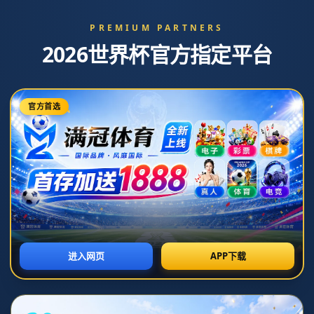
中超裁判安排：麦麦提江执法海港 孙雷执法泰山
日期:2026-07-07T20:28:48+08:00
# 中超裁判安排：麦麦提江执法海港 孙雷执法泰山
随着中超联赛的激烈进行，裁判的安排也逐渐成为球迷热议的话题之一。**在