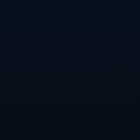
### 孙雷的关注点
孙雷一向以其**稳定的执法风格著称**。他善于处理比赛中出现的复杂局面，
能够在关键时刻做出正确判断。对于山东泰山来说，拥有这样一位经验丰富的
裁判在场，将在一定程度上减轻球队的压力，使他们能够专注于比赛本身。
## 裁判安排的影响
裁判的安排不仅关乎比赛的进行，更是对球员心理状态的微妙影响。**对于海
港与泰山这样的球队来说，每一场比赛都可能对联赛的最终结果产生深远的影
响。**裁判的表现将直接影响到球队的表现，从而决定最终的赛果。
### 案例分析：以往的争议