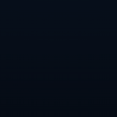
球队在保持正确信息传播的基础上，顺利完成了转会。同样，巴萨也必须时刻
保持对外沟通的透明度，以避免不实传闻对俱乐部形象造成的损害。
在如今媒体环境变化迅速的时代，信息的传播速度越发加快，这使得俱乐部如
何管理其形象与信息显得尤为重要。巴萨作为在全球范围内享有盛誉的足球俱
乐部，更是应对此类猜测给予高度重视，确保球迷能够获得准确的信息。
总结来说，关于“**巴萨用藤森给奥尔莫注册的猜测不实**”的传闻，实质上是
一种无根据的误解。《每日电讯报》的报道为我们提供了更清晰的视角，使我