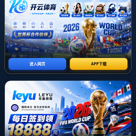
在现代足球中，球员的技术和团队合作至关重要。*格列茲曼*在最近接受采访
时谈到了*马竞*在战术风格上的变化。他强调，球队正在利用球员的控球能力
和进攻实力来**探索更多战术实践**，这为关注马竞的球迷打开了一扇新的视
角之窗。那么，这意味着什么呢？
### 主题：马竞的全新战术探索
多年来，马德里竞技一直以其坚韧的防守和高效的反击闻名。然而，根据格列
茲曼的说法，马竞正在拓宽其战术视野，走向更加进攻导向的比赛风格。这一
变化不仅使球队在联赛中更具竞争力，也反映了球队对现代足球潮流的响应。
### 控球与进攻的能力提升
马竞近年来不断加强中场和前场的控球能力。球队的签约策略明显偏向于技术
出色的球员，这使得他们能够在比赛中*实施更多创造性的进攻阵型*。例如，
勒马尔和菲利克斯的加入明显提高了球队在中前场的灵活性和控球能力，使他
们能够在高压状态下保持冷静并创造机会。
### **战术多样化的重要性**
现代足球很少有球队完全依赖一种战术生存。即使是像马竞这样历史悠久的俱
乐部，也必须适应比赛节奏的不断变化。格列茲曼指出，*多样化的战术实践*
不仅能增强球队的适应性，还能打破对方坚固的防线。