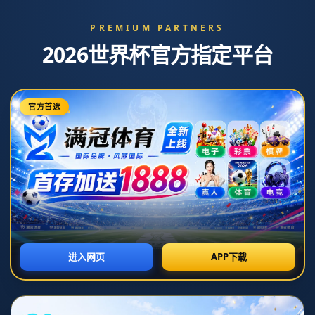
格列茲曼談馬競踢球風格變化：球員控球進攻具備足夠
實力，將探索更多戰術實踐.
日期:2026-07-07T20:28:48+08:00
### 前言