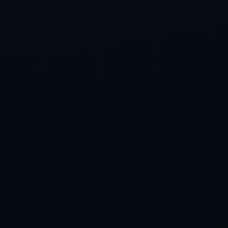
州0-1敗上海嘉定匯龍！終場排名第12！.