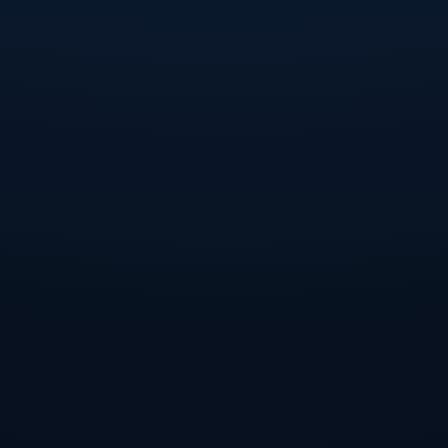
像哈里·馬奎爾（Harry Maguire）、凱爾·沃克（Kyle W
James）。這種多樣化配置能應對不同風格的對手，助球隊在關鍵