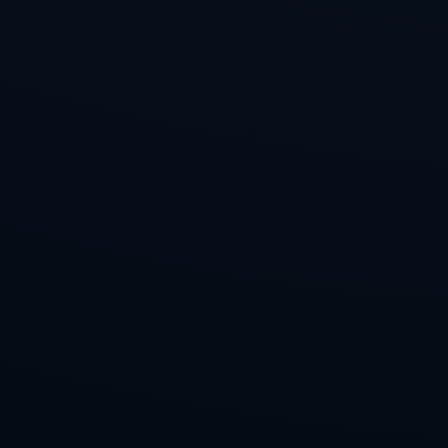
更重要的是，英格蘭的球迷與國內輿論全力
待。
---
**總結：英格蘭的底氣來自球員的個人實
世界杯帶回家！**