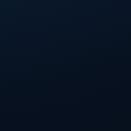
alker）這樣經驗豐富的後衛，也有位置感極佳
時刻守住勝果。