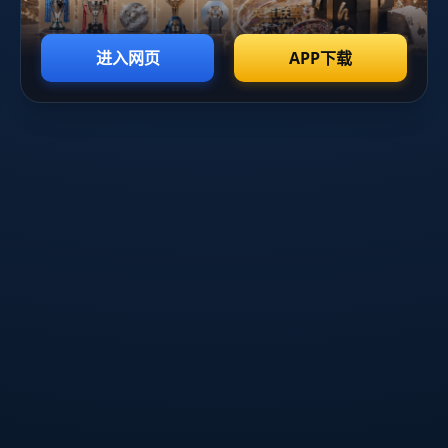
包括像哈里·凱恩（Harry Kane）這樣的成熟一線球星，也
ude Bellingham）。這些新老結合的球員，彰顯了英格蘭陣容的
蘭的絕對核心。他在過去幾個賽季中展現了穩定的進球能力，是球
理支持。
中場的統治者之一，他不僅在俱樂部表現出眾，更在國際賽場上一
中場將是關鍵。
頭號新星，憑藉他的速度、技術和創造力，無疑會為英格蘭提供一個
之道**
就是強調“攻防平衡”的理念。由主帥加雷斯·索斯蓋特（Gareth
穩定的防守紀律。
箭頭人物，加上鋒線上的球員比如斯特林（Raheem Sterling
路突擊還是中路滲透，都具備很強的威脅性。