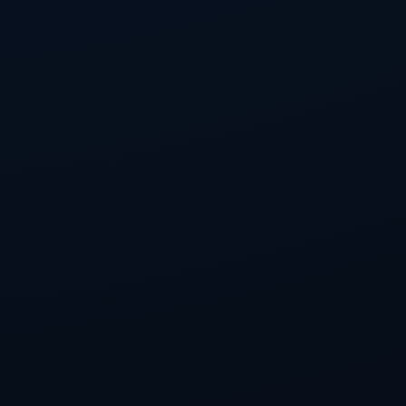
次在關鍵比賽中失蹄，比如過去幾屆世界杯
冠。這支球隊如今的成員幾乎都參與過那次激
率、射門轉化率，還是防守失球數上，都比