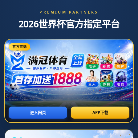
西甲第27輪裁判名單：曼薩諾主裁皇馬，埃爾南德斯主
裁巴薩.
日期:2026-07-07T20:28:48+08:00
**西甲第27轮裁判名单出炉：曼萨诺主裁皇马，埃尔南德斯主裁巴萨，比赛将