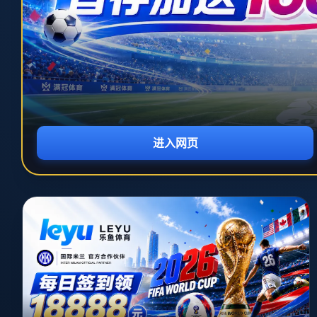
表现，成功带领球队取得佳绩，但其生理特
#### 竞技公平与生理特质之争
竞赛的核心在于公平，无论是场上的规则还
生理特征的争议仍不时出现。事实上，女性
**案例分析**：著名南非中跑名将卡斯
的激烈辩论。最终，**国际体育裁决法庭
#### 对未来的思考
此次事件也引导我们思考，未来的**政策
制定更科学、更包容的政策，使运动员能在