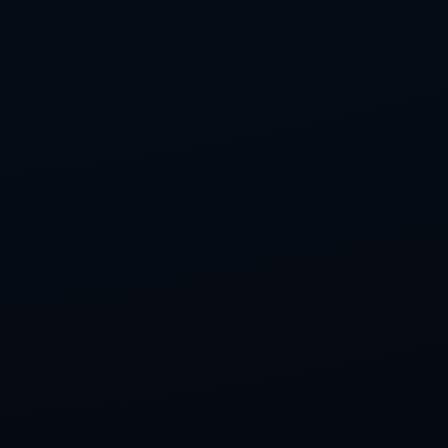
忙著澄清傳聞 是對球隊還是對傳聞更上心.