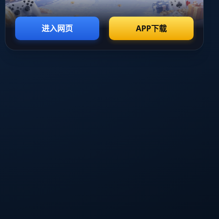
，以包容为目标，这或许是未来竞技体育发