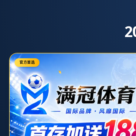
公司新闻
技术问题
英媒稱贊比亞
### 赞比亚女足前锋引发争议：睪酮水平
随着全球体育赛事的不断发展，运动员的生
标，她们在比赛中**合力打进5球**，
#### 足球场上的生理挑战
在竞技体育中，**睪酮水平**被认为与
高水平的睪酮有助于提高爆发力和耐力，这
然而，在女子足球比赛中，睪酮水平的差别