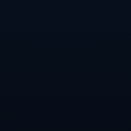
技公平的辩论仍将继续。但值得注意的是，任何政策的调整都应