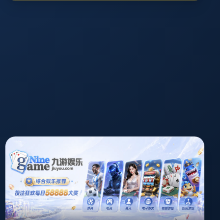
整，以确保比赛的公平性。尽管如此，关于
等领域引发广泛探讨。
其水平，引发了对运动员人权与竞赛公平之间
。无论结果如何，重要的是全球体育界需要