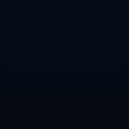
參與隊內訓練 恐無緣大戰利物浦！.
下一篇：霍芬海姆主帥