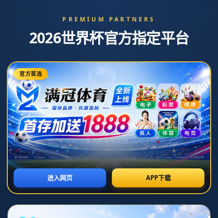
《TA》：科羅拉多急流考慮聘請阿森納傳奇威爾希爾為
新主帥.
日期:2026-07-07T20:28:48+08:00
**《TA》：科羅拉多急流考慮聘請阿森納傳奇威爾希爾為新主帥**