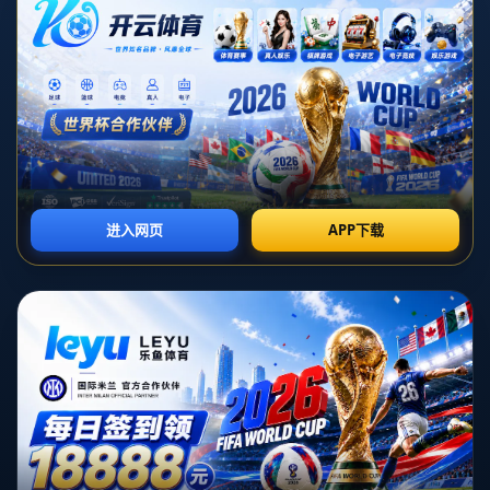
2023賽季中超第8輪補賽中，武漢隊與河北隊歷經了一場激烈的比拼，最終雙
方以1-1戰平。這場比賽不僅體現了兩支球隊的實力，也讓球迷們見識到了卡里
索和萊昂納多這兩位關鍵球員的精彩表現。
**比賽焦點：卡里索與萊昂納多**
*作為武漢隊的後防核心，卡里索在這場比賽中用自己出色的頭球能力為球隊打
破僵局。他在防守端的穩定表現，無疑是球隊的一大支柱*。即使面對河北隊的
多次進攻，他始終保持冷靜，並在合適的時候選擇向前推進，這次進球便是他
奧妙跑位的完美體現。
另一方面，河北隊的萊昂納多也以優秀的表現和敏銳的門前嗅覺扳平了比分。
他在前場的活動範圍非常廣，經常能夠尋找出對手防線的漏洞並有效加以利
用。而且在進攻中，他的速度和技術讓武漢隊的後防線備受考驗。
**戰術佈局與運動場上的智慧**
這場比賽中，雙方教練對戰術的安排均有獨到之處。**武漢隊主教練選擇了更
加穩健的防守反擊戰術，以確保能在防守中尋找進攻機會**。在比賽的前半
段，這一戰術得到了充分的發揮，尤其是在卡里索進球後，武漢隊有意識地加
強了中場和後防的控制。
而河北隊的戰術則偏向於強調中場的快速傳導和邊路的突破。在下半場為了追