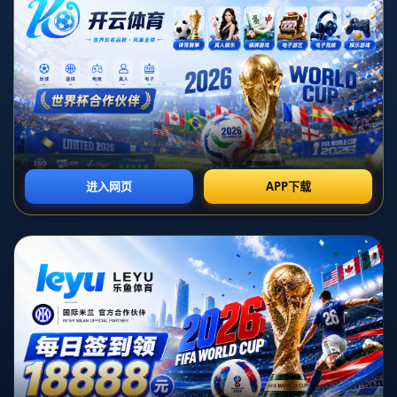
在今年的歐聯比賽中，AC米蘭主教練**皮奧利**表示，歐聯已然成為米蘭的另
一個歐冠舞台。他強調，球隊將全力以赴爭取在這個賽事中創造佳績。這番發
言不僅透露了米蘭對於**歐聯**的高度重視，也讓人將目光聚焦於球隊的戰術
調整和人員配置。
**前言：** 在全球足球賽事中，歐聯雖然沒有歐冠那般的耀眼光環，但對於參
賽球隊來說，它同樣是一場殊死搏鬥。對於意甲豪門AC米蘭來說，歐聯更是成
為了向歐洲頂級舞台重新證明自己的契機。隨著球隊公布本次比賽的大名單，
佳夫克亞爾的入選引發了廣泛討論，也為球迷們帶來了更多期待。