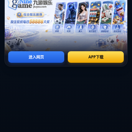
皮奧利在談到本次歐聯賽事的戰術時，強調了球隊的**策略調整**。他指出，
面對不同的對手，米蘭將採取靈活多變的戰術應對，以求在比賽中佔據主動。
除了強調穩固的防守外，進攻端的創造力和速度也將是米蘭取勝的關鍵。鑑於
佳夫克亞爾的技術特點，預計他將在中場發揮更為重要的調度作用。
**案例分析：米蘭如何在歐聯中脫穎而出**
回顧過去幾個賽季，米蘭雖然未能在歐冠中獲得預期成績，但他們在**歐聯賽
事**中卻展現了不俗的競爭力。上賽季，在多場比賽中採取適當的輪換和靈活
的戰術配置，米蘭成功闖入四強，這為球隊奪取更高榮譽提供了寶貴的經驗。
通過這些具體的打法和意識模式，米蘭的球員們無疑對應對歐聯賽事感到信心
滿滿。這不僅體現在佳夫克亞爾等新生力量的迅速崛起，也顯示出老將們對於
歐洲賽場的精準把握。皮奧利所塑造的團隊精神和求勝需求，讓米蘭在每一場
比賽中都充滿蓄勢待發的激情。
上一篇：馬爾代夫隊長阿什法克宣布感染新冠病毒確定無緣世預賽.
下一篇：21-22賽季德甲聯賽第24輪比賽集錦.