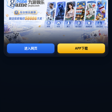
3. **關鍵球員的突破性表現**：比賽中，阿森納的年輕球員發揮出色，特別是
在對抗中顯示出超乎年齡的冷靜和精湛技術。例如，中場核心球員的精準傳球
和跑位，為球隊在關鍵時刻創造了決定性的機會。
***賽事案例分析***
反觀這場比賽，不得不提到曼城在此次交鋒中遭遇的種種挑戰。他們的主要得
分手在比賽中明顯受到阿森納後衛嚴密的盯防，導致進攻受阻。這一點充分反
映出阿森納在賽前的準備工作做得極為出色。通過影片分析和戰術調整，他們
精確地判斷了曼城的進攻套路和可能的弱點，並有效地進行針對性布防。
曼城雖然在控球率上仍佔據主導，但阿森納巧妙的防守反擊策略使得曼城難以
組織起高效的進攻，這點在賽後的數據上也得到了體現。阿森納的勝利，除了
戰術上的成功，也來自球員間的團結與默契，這場比賽無疑為其他球隊提供了
寶貴的戰術意見。
**結論**
阿森納以1-0戰勝曼城不僅僅是比分上的勝利，更是一場心理上的大勝。這場比
賽打破了一系列紀錄，也為英超賽場帶來了新的看點。對於阿森納和其球迷而
言，這場勝利的價值無疑是千金難換的。
上一篇：科爾：庫裏的耐力和身體狀態的維護被嚴重低估 他的付出不容小覷.