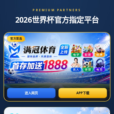
阿森納1-0曼城！價值千金的勝利！哪些紀錄被創造？.
日期:2026-07-07T20:28:48+08:00
**阿森纳1-0曼城！價值千金的勝利！哪些紀錄被創造？**
在足球歷史上，不少比賽因其關鍵的勝利或不可思議的戰績被載入史冊，而本