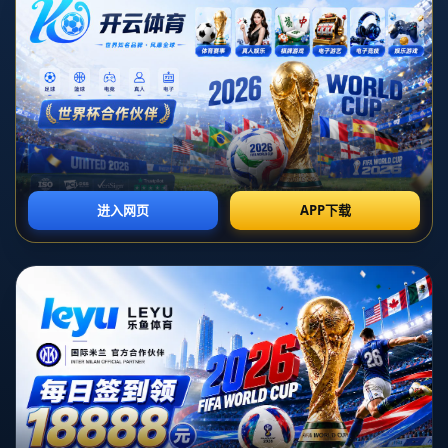
場阿森纳對陣曼城的比賽正是一場值得回味的重要對決。這場勝利不僅對阿森
納而言是一次士氣的提升，更是為英超賽場留下了一筆筆值得我們探討的新紀
錄。
***關鍵比賽的意義***
這場1-0的勝利對於阿森納來說，無疑是本賽季的一大驚喜。在過去數年的英超
賽場上，曼城以其強大的陣容和戰術能力一直居於頂峰，而阿森納以一場純粹
的勝利證明了自己的實力。這場勝利不僅僅反映在比分上，更是體現在球隊整
體的技術與心理素質的提升。