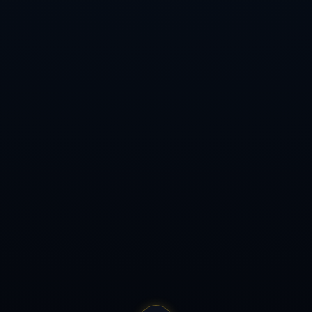
下一篇：遼寧內線陣容正面臨老齡化問題 他們正努力尋求新的內線外援.
地址:浙江省绍兴市越城区鉴湖镇
电话:0371-5503432
邮箱:admin@m-xinbi.com