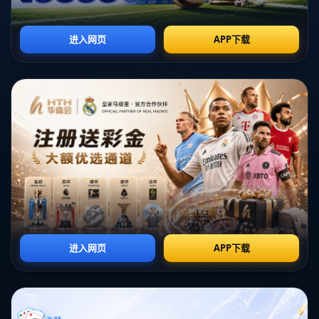
**創造的紀錄與突破**
1. **終結曼城不敗戰績**：曼城在此前的十場聯賽中保持不敗，然而此次敗北
則終結了這一驕人的紀錄。同時，這場比賽也打破了阿森納過去數年在主場對
陣曼城中的勝利荒。在這之前，阿森納已經多次嘗試挑戰曼城卻屢屢失利，此
次勝利填補了多年來的遺憾。
2. **戰術的成功應用**：阿森納主教練精心策劃的戰術在此次比賽中被完美應
用，尤其是在防守端的表現值得一提。他們成功地限制了曼城在前場的重要得
分手，從而有效地削弱了對手的進攻力度。