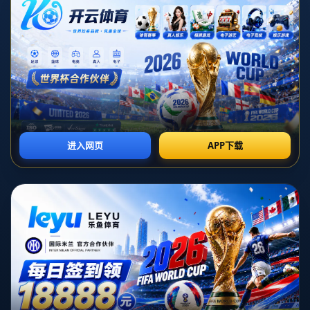
随着国际比赛日的临近，西班牙国家队公布了他们的最新24人名单。这份名单
中最引人注目的无疑是**16岁的亚马尔**首次入选，以及因伤缺席的**核心中
场佩德里**。本文将详细探讨这一变化的影响以及潜在的战略意义。
*近年来，西班牙足球一直注重于新老交替，以确保球队的竞争力和活力。* 在
此背景下，年轻球员的迅速崛起成了国家队改革的重要标志。亚马尔的入选，
无疑标志着西班牙在年轻球员培养上的又一次成功。
### 亚马尔：青训系统的又一佳作
亚马尔，这位年仅16岁的新星，凭借其在俱乐部中的出色表现，为自己赢得了
国家队的关注。他不仅展现了过人的足球天赋，更是在比赛中表现出了超越年
龄的成熟。
- **案例分析**：亚马尔的背景与成长路径，与另一位西班牙年轻球员安苏·法
蒂有着相似之处。两人同样出自于巴塞罗那的青训营，这充分展示了巴萨青训
系统在技术和意识培养上的卓越成就。亚马尔在青训时期的点滴积累，使得他
在短时间内便能适应高水平的比赛强度。
亚马尔的成功入选无疑对其他同龄选手产生了巨大的激励作用，也为西班牙的
球迷带来了新的希望。
### 佩德里：中场失去稳定器