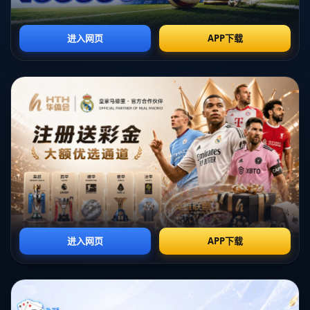
道高一尺魔高一丈，尽管亚马尔的入选让人大为期待，但佩德里的缺席却无疑
给西班牙的中场带来一定的不确定性。佩德里不仅是球队的节拍器，也是进攻
组织中的重要衔接点。**佩德里在本赛季中的传球成功率与关键传球次数**一
直在队内名列前茅。
对于西班牙国家队来说，需要在短时间内找到新的应对方案，以弥补佩德里留
下的空缺。现有阵容中，可能通过蒂亚戈或其他经验丰富的球员来承担这一角
色，但任何替代方案都需要时间来进行磨合。