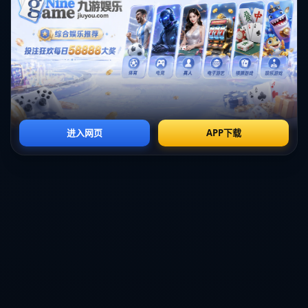
### 新老交替与未来战略
西班牙国家队此番阵容调整，明确反映了其对于未来的长远规划。年轻而有潜
力的球员是球队建设的基础，而老将的经验则是稳定军心的重要因素。保持两
者之间的平衡，是西班牙在国际舞台上持续保持竞争力的关键。
- 关键**词**：西班牙国家队、亚马尔、佩德里、巴塞罗那青训。
在此背景下，亚马尔的崛起和佩德里的暂时缺席将成为球队磨合和进步的契
机。未来的西班牙队，将在新老球员的共同努力下，继续朝着辉煌的目标迈
进。
上一篇：季孟年：成為綠軍本賽季最艱難的一戰 幸運的是仍有勇士相助分擔壓
力.