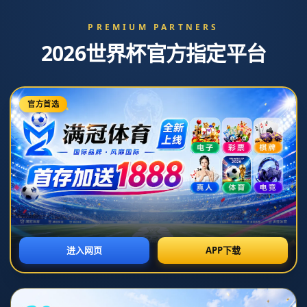
恩德裏克：之前沒想到能加入巴西隊，想和梅西交手卻
又清楚時機未熟！.
日期:2026-07-07T20:28:48+08:00
**恩德里克的惊喜与挑战：从巴西队到梦想中的对决**