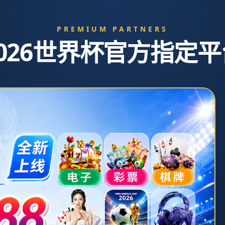
网站首页
公司简介
产品中心
新
季傷病情況對比：米蘭19次最突出！國米
日期:2026-07-07T20:28:48+08:00
是球迷与分析师关注的焦点。在这个对抗激烈的赛场上，伤病常常
成鲜明对比，成为粉丝们讨论的热点。
重要因素。球队的战力不仅体现在场上的对抗，还在于伤病后的
在实力与韧性。
件*，使得球队在排兵布阵上颇为困扰。在这样的情况下，他们不
响了球队在某些关键战役中的表现，更直接影响了他们在积分榜