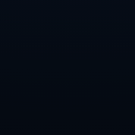
更多豪門俱樂部效仿的方向。
上一篇：20／21賽季歐冠半決賽首回合皇家馬德裏1-1切爾西 普利西奇首開紀
錄本澤馬扳平分數.
下一篇：阿邦拉霍：新賽季英超冠軍熱門是曼城和阿森納，利物浦有望第三名.