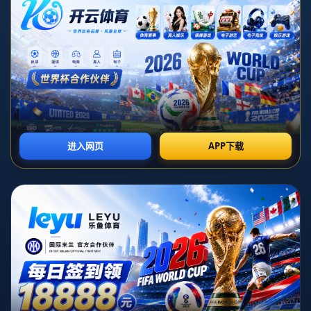
*在全球足球轉會市場上，巴塞羅那足球俱樂部的每個舉動都備受關注。特別是
當冬季轉會窗口臨近時，各大俱樂部和球迷們都急切地想知道巴薩會如何調整
球隊陣容。然而，今年冬窗，巴薩有意識地展示出一種穩健的策略：不打算積
極出售球員，但對來自沙特的報價則採取開放態度。這一舉措為巴薩的未來帶
來了無限可能。*