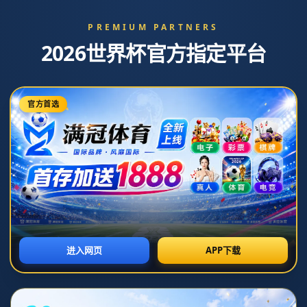
巴薩冬窗不打算出售球員 但將考慮沙特報價.
日期:2026-07-07T20:28:48+08:00
**巴薩冬窗不打算出售球員 但將考慮沙特報價**