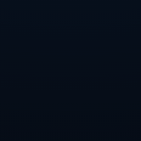
到沙特職業聯賽，為他的職業生涯開啟了新的篇章。此外，沙特還成功吸引了
像C羅這樣的國際巨星，這進一步增強了市場的吸引力。
當然，除了資金回報，巴薩對於球員的發展也持責任態度。在開放接受沙特報
價的同時，俱樂部也在觀察這些市場的發展潛力和職業環境，以確保球員能夠
獲得長遠和可持續的職業發展。這一點體現了巴薩對於球員未來的長遠考量。
綜上所述，巴薩在冬窗的謹慎操作體現了其在市場壓力下的理智判斷。**不主
動出售核心球員，但考慮有利可圖的報價，這種策略為巴薩提供了一種在競爭
和財務之間取得平衡的新思路**。伴隨著世界足球市場的變化，這也許將成為