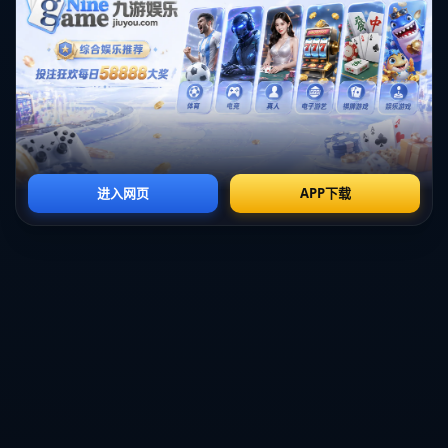
从战略角度来看，多特蒙德选择扬-库托绝非偶然。球队需要一名既能在防守中
稳如磐石，又能在进攻中迅速转换角色的全能型后卫。**多特蒙德**期望通过
对年轻球员的系统培养，让他们在自己的体系中不断发展，而扬-库托无疑符合
这一蓝图。