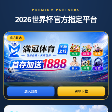
埃弗頓官宣貝尼特斯出任埃弗頓主帥.
日期:2026-07-07T20:28:48+08:00
**埃弗顿官宣贝尼特斯出任埃弗顿主帅：新纪元开启的机遇与挑战**