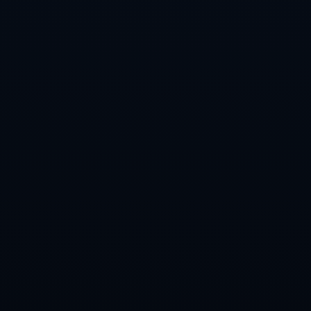
于历史数据和实时情况给出多种策略选项，并清楚标注风险等级，让用户在几
种方案中做选择，而不是从零开始思考。这样的个性化辅助并不替代用户判
断，而是通过缩短信息筛选路径，提升决策效率，从而让整个世界杯买球过程
变得更轻松、更有掌控感。
八 案例分析用一个场景看体验感如何被重塑
以某假想的世界杯买球平台为例，最初版本在功能上已经比较完整，却在一次
热门小组赛期间遭遇用户大量流失。问题集中在三个方面 使用复杂、数据难
懂、结算反馈不足。平台团队在复盘后进行了系统改版 利用热区分析优化界
面，把原本分散在多个页面的世界杯入口整合到一个“赛事一览”专区，用户进
入后即可按时间线和热门程度筛选比赛，投注步骤从原来的四步压缩到两步。
平台增加了可视化数据面板，将球队状态用红绿趋势条和简短文字概括，引入
“风险提示标签”，让用户能一眼看出某场比赛是否冷门潜力较大。在赛后结算
时，引入图表式盈亏回顾和简单复盘建议，帮助用户理解胜负背后的原因。在
随后的淘汰赛阶段，该平台的用户留存率有明显提升，新手用户的复投比例上
涨了显著比例。从这个案例可以看到，体验感的提升并不依赖颠覆式创新，而
是对每一个用户接触点的耐心打磨。
综合来看，世界杯买球平台想要真正提升体验感，需要从界面、数据、玩法、