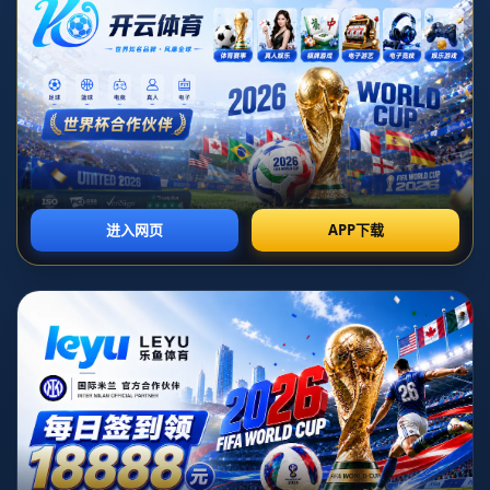
经从“加点功能”的战术问题，上升为关系到留存和口碑的战略命题。
一 界面与交互设计让用户少思考多行动
世界杯买球本质上是一种与时间赛跑的决策行为，任何多余的操作都在消耗用