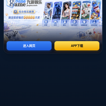
玩法的需求，也要照顾大量只在世界杯期间短期参与的普通球迷。对后者而
言，过于复杂的盘口说明会直接劝退，更容易接受的是诸如“谁先进球”“某球星
是否进球”“半场比分预测”等场景化选项。平台应在保持核心赔率体系专业可靠
的前提下，开发更故事化、易理解的玩法模块，例如通过“明星球员专场”“焦点
对决专题”等方式聚合相关玩法，配上简洁的解释说明。这样既不会稀释专业玩
家的体验，又能让新手在参与过程中产生乐趣和认同感，形成“看球+互动+结果
反馈”的完整体验闭环。
四 过程反馈与状态提示塑造强烈参与感
用户在世界杯买球平台上的体验，并不止于下单那一刻，而是贯穿于赛前准
备、赛中等待和赛后结算的全过程。平台可以通过精细化的过程反馈，持续放
大参与感。例如，在用户提交投注后，提供清晰的投注凭证与订单状态提示，
避免用户担心“有没有下成功”。赛中可以通过实时进度提醒和关键事件推送，
让用户在多场比赛之间切换时也不会错过自己关注的比分变化。赛后结算除了
显示盈亏金额外，还可以加入简单的复盘信息，如“你的判断在哪些数据上是准
确的”“如果选择另一玩法结果会如何”，以此提升用户下一次参与时的期待与学
习感。这种持续交互会让用户感到自己不是被动等待结果，而是不断参与、不
断反馈的主动决策者。