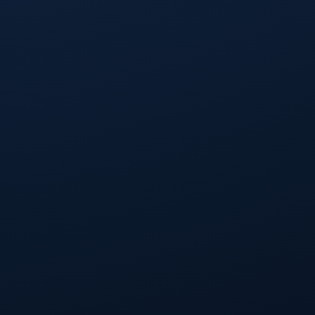
法国、西班牙、德国等，南美则有巴西、阿
整的足球体系和人才储备。比如法国队，目
方面几乎无短板。这样的阵容结构意味着球
中常常保持前列并不意外。