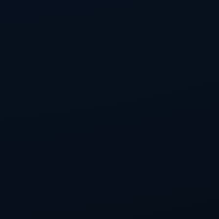
已经逐步完成从“明星云集却缺乏整体”到
度环境锤炼出的比赛节奏掌控能力，使得英格
，一旦进入淘汰赛的点球大战或极限对抗，
已经与年轻力量完成融合，中后场硬度和整
怎么赢到最后”的经验，是许多纸面实力强大
们几乎一定会是淘汰赛中任何对手都不愿遇
中场组织和后防线稳定性在近期几届大赛中
，阵地战效率和比赛管理能力相对不足。若
醒我们，进行世界杯比赛预测时，除了看绝