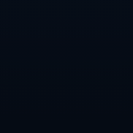
易走远。法国、西班牙这类球队在控球和压迫方面极为成熟，能
在重建以高位逼抢和快速转换为核心的体系；一旦重构成功，他
比之下，一些拥有明星前锋却过度依赖个人灵光乍现的队伍，在
队伍在现实中频频翻车的原因。
迹可循。例如，克罗地亚在过去世界杯中的连续惊艳表现，并不
，如果一个中等名气球队拥有成熟的战术模型、多名处于巅峰的
可能在整体夺冠概率上不及传统豪门，但在“冷门胜出”“打进四
额回报选项，说明他们在概率分布尾部拥有不容忽视的上限。
预测更加依赖多维指标而非主观感受。控球率、预期进球xG、
实的攻防形象。真正具备冠军相的球队，往往在进攻和防守两端
些只是“靠效率赢球”的队伍，一旦进入更高强度的淘汰赛，效
更应关注数据背后的“内容质量”。
。锦标赛的密集赛程加上巨大舆论压力，使得球队内部的凝聚力
争议甚至媒体压力崩盘。相反，像阿根廷在夺冠周期中的那种“
更有希望夺冠时，那些已经稳定度过换帅期、主教练与核心球员