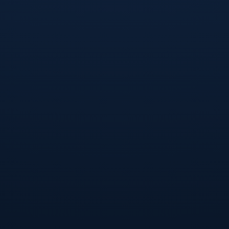
队往往集中在几个传统强国：欧洲有一直保持高水准的英格兰、
杯夺冠预测中长期占据前列，原因不仅在于历史底蕴，更在于完
的攻击组合，中场兼具硬度与创造力，后防线在身体对抗和速度
节奏，也能依靠反击撕裂对手，因此在各种权威模型的夺冠概率