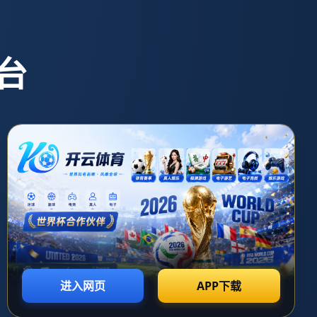
新闻中心
闻资讯
联系我们
0371-5503432
冠
杯比赛从来不是简单的“看名气”，而是对球
景下，任何一个细节都可能左右冠军归属。
哪些球队更具优势，谁又可能成为黑马。只